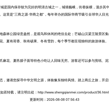
丘古城是国内保存较为完好的明清古城之一，城墙巍峨，街巷纵横，漫步其
。这里是“三商之源·华商之都”，每年举办的国际华商节吸引全球华人目光
地森林公园绿意盎然，是观鸟和休闲的绝佳去处；芒砀山汉梁王陵景区集
花、夏有荷香、秋有硕果、冬有雪韵，每个季节都呈现独特的旅游体验。
爪麻花、夏邑臊子面等特色小吃让人回味无穷。游客还可以参与剪纸、泥
态，邀请您探寻中华文明之源，体验豫东独特风情。踏上商丘之旅，开启
如若转载，请注明出处：http://www.shengqianmei.com/product/36.html
更新时间：2026-08-08 07:56:43