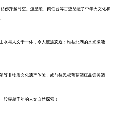
中仿佛穿越时空。燧皇陵、阏伯台等古迹见证了中华火文化和
。
山水与人文于一体，令人流连忘返；睢县北湖的水光潋滟，
塑等非物质文化遗产体验，或前往民权葡萄酒庄品尝美酒，
一段穿越千年的人文自然探索！